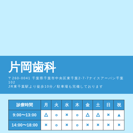
片岡歯科
〒260-0041 千葉県千葉市中央区東千葉2-7-7ナイスアーバン千葉
102
JR東千葉駅より徒歩10分／駐車場も完備しております
診療時間
月
火
水
木
金
土
日
祝
9:00〜13:00
△
○
×
○
△
△
×
▲
14:00〜18:00
×
○
×
○
×
×
×
×